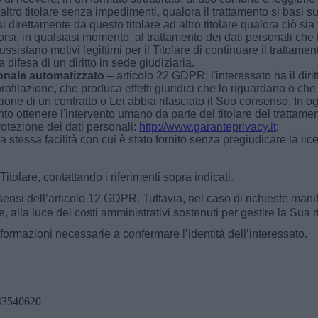
 un altro titolare senza impedimenti, qualora il trattamento si basi 
i direttamente da questo titolare ad altro titolare qualora ciò sia
rsi, in qualsiasi momento, al trattamento dei dati personali che 
sistano motivi legittimi per il Titolare di continuare il trattamento
 difesa di un diritto in sede giudiziaria.
ionale automatizzato
– articolo 22 GDPR: l'interessato ha il dir
ofilazione, che produca effetti giuridici che lo riguardano o ch
ione di un contratto o Lei abbia rilasciato il Suo consenso. In 
to ottenere l'intervento umano da parte del titolare del trattame
rotezione dei dati personali:
http://www.garanteprivacy.it
;
 stessa facilità con cui è stato fornito senza pregiudicare la li
 Titolare, contattando i riferimenti sopra indicati.
ai sensi dell’articolo 12 GDPR. Tuttavia, nel caso di richieste man
, alla luce dei costi amministrativi sostenuti per gestire la Sua 
informazioni necessarie a confermare l’identità dell’interessato.
243540620