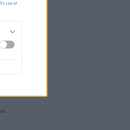
B’s List of
gazione
oce.