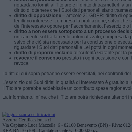
riguardano forniti al Titolare e il diritto di trasmetterli a
diritto di ottenere che i Suoi dati personali siano trasmess
diritto di opposizione
– articolo 21 GDPR: diritto di oppo
legittimo interesse, compresa la profilazione, salvo che sus
dell’interessato oppure per l’accertamento, l’esercizio o la
diritto a non essere sottoposto a un processo decis
unicamente sul trattamento automatizzato, compresa la pr
salvo che ciò sia necessario per la conclusione o esecuz
riguardare i Suoi dati personali e Lei potrà in ogni momen
diritto di proporre reclamo
all’Autorità Garante per la p
revocare il consenso
prestato in ogni occasione e con la
revoca.
I diritti di cui sopra potranno essere esercitati, nei confronti del
L’esercizio dei Suoi diritti in qualità di interessato è gratuito 
il Titolare potrebbe addebitarle un contributo spese ragionevole
La informiamo, infine, che il Titolare potrà richiedere ulteriori 
Azzurra Certificazioni s.r.l.
Via Capitano Luca Mazzella, 6 - 82100 Benevento (BN) - P.Iva: 01
REA BN 105108 - Capitale sociale € 10.000,00 i.v.