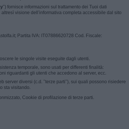
cy
") fornisce informazioni sul trattamento dei Tuoi dati
dere altresì visione dell'informativa completa accessibile dal sito
tolfa.it; Partita IVA: IT07886620728 Cod. Fiscale:
noscere le singole visite eseguite dagli utenti.
stenza temporale, sono usati per differenti finalità:
i riguardanti gli utenti che accedono al server, ecc.
server diversi (c.d. "terze parti"), sui quali possono risiedere
o sta visitando.
nmizzato, Cookie di profilazione di terze parti.