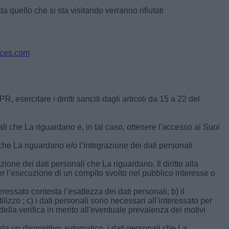
da quello che si sta visitando verranno rifiutati
ices.com
, esercitare i diritti sanciti dagli articoli da 15 a 22 del
li che La riguardano e, in tal caso, ottenere l'accesso ai Suoi
ti che La riguardano e/o l’integrazione dei dati personali
zione dei dati personali che La riguardano. Il diritto alla
er l’esecuzione di un compito svolto nel pubblico interesse o
eressato contesta l’esattezza dei dati personali; b) il
ilizzo ; c) i dati personali sono necessari all’interessato per
a della verifica in merito all'eventuale prevalenza dei motivi
 da un dispositivo automatico, i dati personali che La