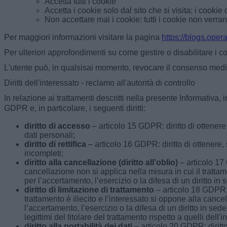
Accetta tutti i cookie
Accetta i cookie solo dal sito che si visita: i cookie
Non accettare mai i cookie: tutti i cookie non verra
Per maggiori informazioni visitare la pagina
https://blogs.ope
Per ulteriori approfondimenti su come gestire o disabilitare i coo
L'utente può, in qualsisai momento, revocare il consenso media
Diritti dell'interessato - reclamo all'autorità di controllo
In relazione ai trattamenti descritti nella presente Informativa, i
GDPR e, in particolare, i seguenti diritti:
diritto di accesso
– articolo 15 GDPR: diritto di ottenere
dati personali;
diritto di rettifica
– articolo 16 GDPR: diritto di ottenere, s
incompleti;
diritto alla cancellazione (diritto all’oblio)
– articolo 17 
cancellazione non si applica nella misura in cui il tratt
per l’accertamento, l’esercizio o la difesa di un diritto in 
diritto di limitazione di trattamento
– articolo 18 GDPR: d
trattamento è illecito e l’interessato si oppone alla cancel
l’accertamento, l’esercizio o la difesa di un diritto in sed
legittimi del titolare del trattamento rispetto a quelli dell'i
diritto alla portabilità dei dati
– articolo 20 GDPR: diritto