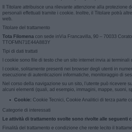
Il Titolare attribuisce una rilevante attenzione alla protezione
personali effettuati tramite i cookie. Inoltre, il Titolare potrà al
web.
Titolare del trattamento
Tota Filomena
con sede inVia Francavilla, 90 – 70033 Corato 
TTOFMN71E44A883Y
Tipi di dati trattati
I cookie sono file di testo che un sito internet invia ai terminal
I cookie, solitamente presenti nei browser degli utenti in numer
esecuzione di autenticazioni informatiche, monitoraggio di sess
Nel corso della navigazione su un sito, l'utente può ricevere su
alcuni elementi (quali, ad esempio, immagini, mappe, suoni, speci
Cookie:
Cookie Tecnici, Cookie Analitici di terza parte c
Categorie di interessati
Le attività di trattamento svolte sono rivolte alle seguenti c
Finalità del trattamento e condizione che rente lecito il trattam