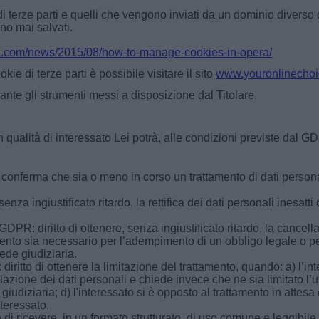
 di terze parti e quelli che vengono inviati da un dominio diverso 
nno mai salvati.
ra.com/news/2015/08/how-to-manage-cookies-in-opera/
kie di terze parti è possibile visitare il sito
www.youronlinecho
nte gli strumenti messi a disposizione dal Titolare.
n qualità di interessato Lei potrà, alle condizioni previste dal GDPR
 conferma che sia o meno in corso un trattamento di dati persona
enza ingiustificato ritardo, la rettifica dei dati personali inesat
GDPR: diritto di ottenere, senza ingiustificato ritardo, la cancella
amento sia necessario per l’adempimento di un obbligo legale o p
sede giudiziaria.
iritto di ottenere la limitazione del trattamento, quando: a) l’int
lazione dei dati personali e chiede invece che ne sia limitato l’ut
e giudiziaria; d) l'interessato si è opposto al trattamento in attes
nteressato.
 di ricevere, in un formato strutturato, di uso comune e leggibile