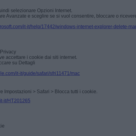
uindi selezionare Opzioni Internet.
 Avanzate e sceglire se si vuol consentire, bloccare o ricevere un
crosoft.com/it-it/help/17442/windows-internet-explorer-delete-
 Privacy
accettare i cookie dai siti internet.
ccare su Dettagli
le.com/it-it/guide/safari/sfri11471/mac
e Impostazioni > Safari > Blocca tutti i cookie.
/it-it/HT201265
kie