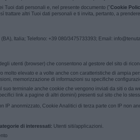
 dei Tuoi dati personali e, nel presente documento ("
Cookie Poli
tresì trattare altri Tuoi dati personali e ti invita, pertanto, a pren
(BA), Italia; Telefono: +39 080/3475733393; Email: info@tenutas
i degli utenti (browser) che consentono al gestore del sito di rico
o molto elevato e a volte anche con caratteristiche di ampia persi
ioni, memorizzazione di informazioni su specifiche configurazion
l suo terminale anche cookie che vengono inviati da siti o da web 
fici link a pagine di altri domini) presenti sul sito che lo stess
on IP anonmizzato, Cookie Analitici di terza parte con IP non ano
ategorie di interessati:
Utenti siti/applicazioni.
ento