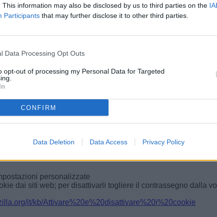
. This information may also be disclosed by us to third parties on the
IA
Participants
that may further disclose it to other third parties.
cy e sicurezza".
l Data Processing Opt Outs
to opt-out of processing my Personal Data for Targeted
ati".
ing.
i siti di salvare e leggere i dati dei cookie
.
In
oogle.com/accounts/answer/61416?hl=it
CONFIRM
el browser a fianco della finestra di inserimento url per la navi
Data Deletion
Data Access
Privacy Policy
impostazioni personalizzate
kie dai siti web; per disattivarli togliere il contrassegno dalla v
ozilla.org/it/kb/Attivare%20e%20disattivare%20i%20cookie