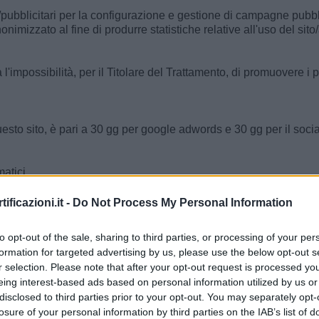
/pubblicitari per la configurazione e gestione di campagne pubbli
imizzato al fine di produrre statistiche relative all'uso del sito
mpossibilità, per il Titolare del Trattamento, di promuovere i prop
uesto sito, è pari a 30 gg per google adwords e 30 gg per il soc
atici.
ificazioni.it -
Do Not Process My Personal Information
allazione di qualsiasi tipologia di cookie tramite le impostazion
okie di sessione e di sicurezza, il Titolare del Trattamento non po
to opt-out of the sale, sharing to third parties, or processing of your per
formation for targeted advertising by us, please use the below opt-out s
r selection. Please note that after your opt-out request is processed y
kie installati sul Suo dispositivo tramite le impostazioni del Suo
eing interest-based ads based on personal information utilized by us or
cancellare i cookie già presenti sul Suo dispositivo, il
Titolare
La
disclosed to third parties prior to your opt-out. You may separately opt-
losure of your personal information by third parties on the IAB’s list of